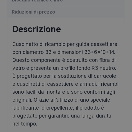
1RB
Riduzioni di prezzo
a
6
Descrizione
Profilo
Tondo
Cuscinetto di ricambio per guida cassettiere
R3
con diametro 33 e dimensioni 33x6x10x14.
Neutro
Questo componente è costruito con fibra di
+
vetro e presenta un profilo tondo R3 neutro.
0,3
È progettato per la sostituzione di carrucole
Fibra
e cuscinetti di cassettiere e armadi. I ricambi
di
sono facili da montare e sono conformi agli
Vetro
originali. Grazie all’utilizzo di uno speciale
quantità
lubrificante idrorepellente, il prodotto è
progettato per garantire una lunga durata
nel tempo.