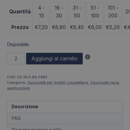
4 -
16 -
31 -
51 -
101 -
Quantità
2
15
30
50
100
200
Prezzo
€
7,20
€
6,80
€
6,40
€
6,00
€
5,20
€
4
Disponibile
Cuscinetto
i
Aggiungi al carrello
di
Ricambio
COD:
02.33.0.BX.F983
per
Categorie:
Cuscinetti per mobili-cassettiere
,
Cuscinetti varie
Guida
applicazioni
Cassettiere,
Diametro
Descrizione
33
FAQ
Dimensioni
33x6x10x14
Disegno tecnico e info