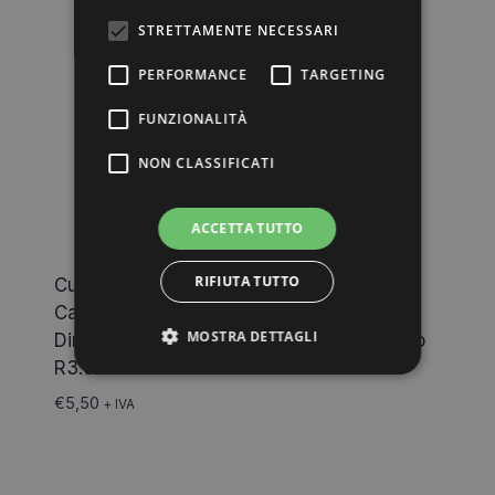
STRETTAMENTE NECESSARI
PERFORMANCE
TARGETING
FUNZIONALITÀ
NON CLASSIFICATI
ACCETTA TUTTO
RIFIUTA TUTTO
Cuscinetto di Ricambio per Mobili,
Cassettiere, Ante, Armadi Diametro 16
MOSTRA DETTAGLI
Dimensioni 16×5,5×6 Foro 4 Profilo Tondo
R3.5 Bianco
€
5,50
+ IVA