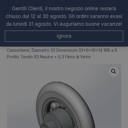
Salta
Gentili Clienti, il nostro negozio online resterà
al
chiuso dal 12 al 30 agosto. Gli ordini saranno evasi
contenuto
da lunedì 31 agosto. Vi auguriamo buone vacanze!
Ignora
Home
/
Shop
/
Cuscinetti varie applicazioni
/
Cuscinetti per
mobili-cassettiere
/
Cuscinetto di Ricambio per Guida
Cassettiere, Diametro 33 Dimensioni 33x6x10x14 1RB a 6
Profilo Tondo R3 Neutro + 0,3 Fibra di Vetro