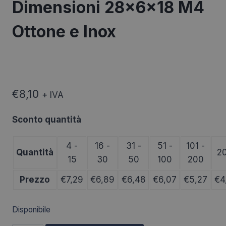
Dimensioni 28x6x18 M4
Ottone e Inox
€
8,10
+ IVA
Sconto quantità
4 -
16 -
31 -
51 -
101 -
Quantità
2
15
30
50
100
200
Prezzo
€
7,29
€
6,89
€
6,48
€
6,07
€
5,27
€
4
Disponibile