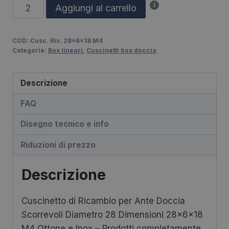
Cuscinetto
i
Aggiungi al carrello
di
Ricambio
COD:
Cusc. Riv. 28x6x18 M4
per
Categorie:
Box lineari
,
Cuscinetti box doccia
Ante
Doccia
Descrizione
Scorrevoli
Diametro
FAQ
28
Disegno tecnico e info
Dimensioni
28x6x18
Riduzioni di prezzo
M4
Ottone
Descrizione
e
Inox
Cuscinetto di Ricambio per Ante Doccia
quantità
Scorrevoli Diametro 28 Dimensioni 28x6x18
M4 Ottone e Inox – Prodotti completamente