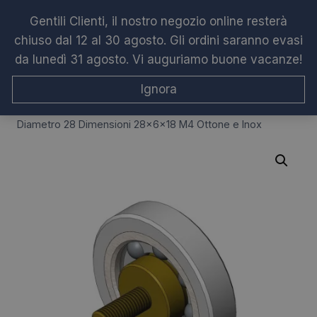
Salta
Gentili Clienti, il nostro negozio online resterà
al
chiuso dal 12 al 30 agosto. Gli ordini saranno evasi
contenuto
da lunedì 31 agosto. Vi auguriamo buone vacanze!
Ignora
Home
/
Shop
/
Cuscinetti box doccia
/
Box lineari
/
Cuscinetto di Ricambio per Ante Doccia Scorrevoli
Diametro 28 Dimensioni 28x6x18 M4 Ottone e Inox