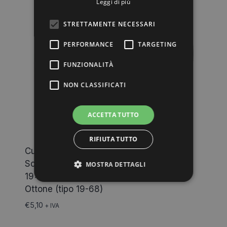
Leggi di più
STRETTAMENTE NECESSARI
PERFORMANCE
TARGETING
FUNZIONALITÀ
NON CLASSIFICATI
ACCETTA TUTTO
RIFIUTA TUTTO
Cuscinetto di Ricambio per Ante Doccia
Scorrevoli Diametro 19 Dimensioni
MOSTRA DETTAGLI
19×5,2×15,5 M6 Profilo Tondo Neutro
Ottone (tipo 19-68)
€
5,10
+ IVA